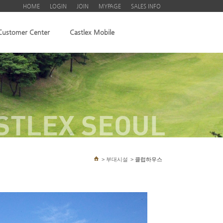
HOME
LOGIN
JOIN
MYPAGE
SALES INFO
Customer Center
Castlex Mobile
STLEX SEOUL
>
부대시설
>
클럽하우스