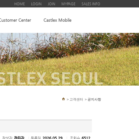
HOME
LOGIN
JOIN
MYPAGE
SALES INFO
Customer Center
Castlex Mobile
STLEX SEOUL
>
고객센터
>
공지사항
작성자
관리자
|
등록일
2026.05.29
|
조회수
6512